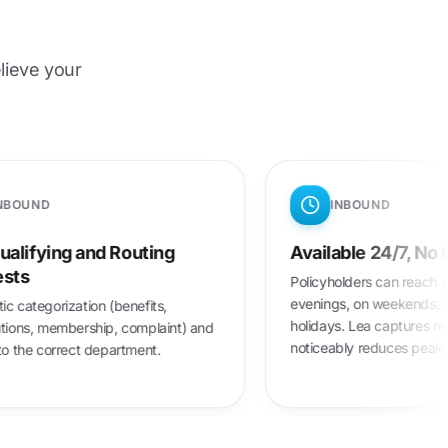
lieve your
INBOUND
and Routing
Available 24/7, No Overtime
Policyholders can reach your insurer in
evenings, on weekends, and on public
ion (benefits,
holidays. Lea captures requests and
rship, complaint) and
noticeably reduces peak-time spikes.
t department.