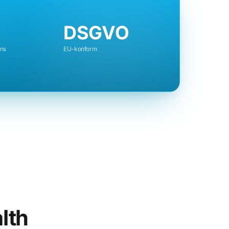
DSGVO
uns
EU-konform
lth