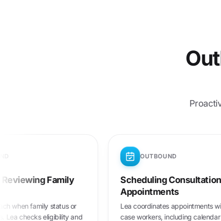
Out
Proacti
OUTBOUND
OUTBOUND
roactively Reviewing Family
Scheduling Co
nsurance
Appointments
oactive outreach when family status or
Lea coordinates ap
come changes. Lea checks eligibility and
case workers, inclu