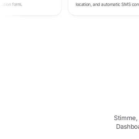
nds the application form.
location, and autom
Stimme, 
Dashboa