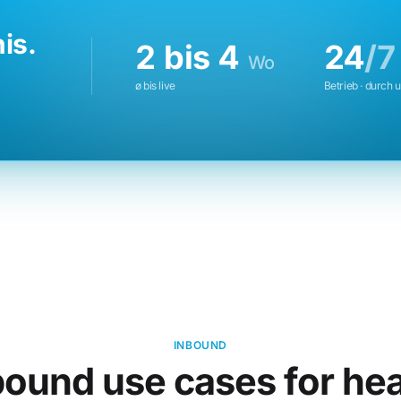
is.
2 bis 4
24
/7
Wo
ø bis live
Betrieb · durch 
INBOUND
bound use cases for hea