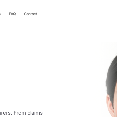
s
FAQ
Contact
are
surers. From claims