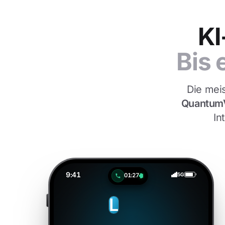
KI
Bis 
Die meis
Quantum
In
9:41
5G
01:29
L