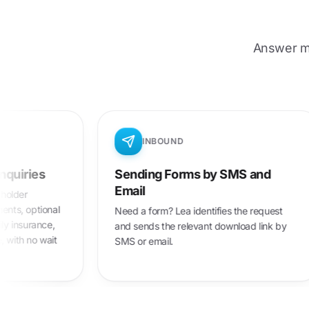
Answer me
INBOUND
Sending Forms by SMS and
St
Email
In
l
Need a form? Lea identifies the request
Lea
and sends the relevant download link by
req
t
SMS or email.
pri
res