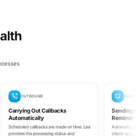
alth
rocesses
OUTBOUND
ents
Carrying Out Callbacks
Automatically
Scheduled callbacks are made on time. Lea
form
provides the processing status and