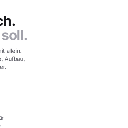
ch.
soll.
t allein.
e, Aufbau,
er.
ür
e