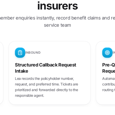
insurers
mber enquiries instantly, record benefit claims and re
service team
INBOUND
INBOUND
ructured Callback Request
Pre-Qualifying 
take
Requests
 records the policyholder number,
Automatic categorizat
uest, and preferred time. Tickets are
contributions, membe
oritized and forwarded directly to the
routing to the correc
ponsible agent.