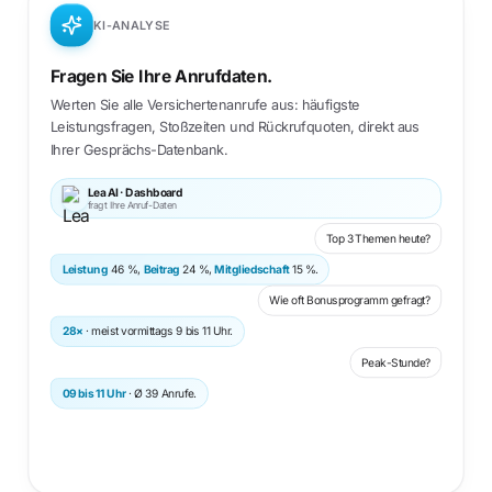
KI-ANALYSE
Fragen Sie Ihre Anrufdaten.
Werten Sie alle Versichertenanrufe aus: häufigste
Leistungsfragen, Stoßzeiten und Rückrufquoten, direkt aus
Ihrer Gesprächs-Datenbank.
Lea AI · Dashboard
fragt Ihre Anruf-Daten
Top 3 Themen heute?
Leistung
46 %,
Beitrag
24 %,
Mitgliedschaft
15 %.
Wie oft Bonusprogramm gefragt?
28×
· meist vormittags 9 bis 11 Uhr.
Peak-Stunde?
09 bis 11 Uhr
· Ø 39 Anrufe.