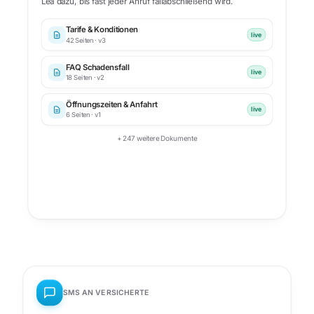
Lea dazu, bis fast jeder Anruf fallabschließend wird.
Tarife & Konditionen
live
42
Seiten ·
v3
FAQ Schadensfall
live
18
Seiten ·
v2
Öffnungszeiten & Anfahrt
live
6
Seiten ·
v1
+ 247 weitere Dokumente
SMS AN VERSICHERTE