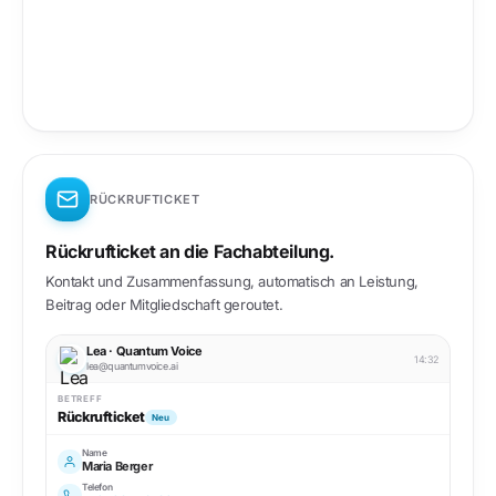
RÜCKRUFTICKET
Rückrufticket an die Fachabteilung.
Kontakt und Zusammenfassung, automatisch an Leistung,
Beitrag oder Mitgliedschaft geroutet.
Lea · Quantum Voice
14:32
lea@quantumvoice.ai
BETREFF
Rückrufticket
Neu
Name
Maria Berger
Telefon