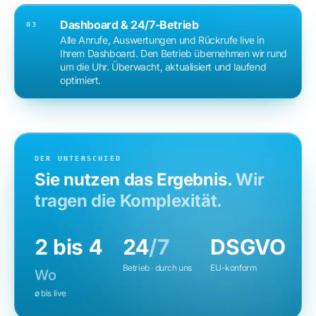
Dashboard & 24/7-Betrieb
03
Alle Anrufe, Auswertungen und Rückrufe live in
Ihrem Dashboard. Den Betrieb übernehmen wir rund
um die Uhr. Überwacht, aktualisiert und laufend
optimiert.
DER UNTERSCHIED
Sie nutzen das Ergebnis.
Wir
tragen die Komplexität.
2 bis 4
24
/7
DSGVO
Betrieb · durch uns
EU-konform
Wo
ø bis live