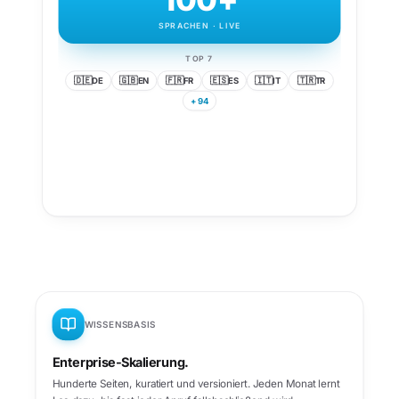
SPRACHEN · LIVE
TOP 7
🇩🇪
🇬🇧
🇫🇷
🇪🇸
🇮🇹
🇹🇷
DE
EN
FR
ES
IT
TR
+ 94
WISSENSBASIS
Enterprise-Skalierung.
Hunderte Seiten, kuratiert und versioniert. Jeden Monat lernt