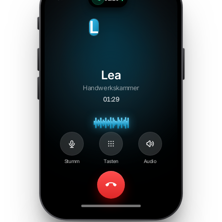
L
Lea
Handwerkskammer
01:31
Stumm
Tasten
Audio