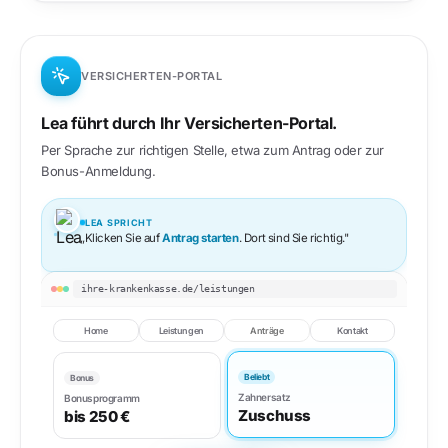
VERSICHERTEN-PORTAL
Lea führt durch Ihr Versicherten-Portal.
Per Sprache zur richtigen Stelle, etwa zum Antrag oder zur
Bonus-Anmeldung.
LEA SPRICHT
„Klicken Sie auf
Antrag starten
. Dort sind Sie richtig."
ihre-krankenkasse.de/leistungen
Home
Leistungen
Anträge
Kontakt
Beliebt
Bonus
Zahnersatz
Bonusprogramm
Zuschuss
bis 250 €