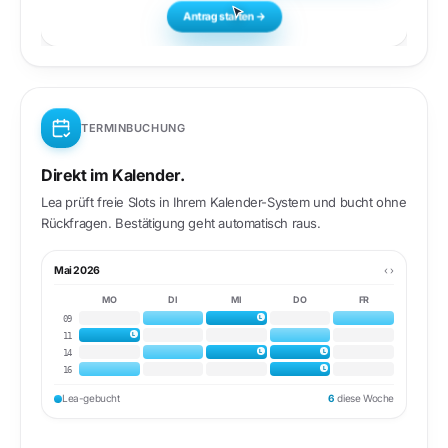
Antrag starten →
TERMINBUCHUNG
Direkt im Kalender.
Lea prüft freie Slots in Ihrem Kalender-System und bucht ohne
Rückfragen. Bestätigung geht automatisch raus.
Mai 2026
‹ ›
MO
DI
MI
DO
FR
L
09
L
11
L
L
14
L
16
Lea-gebucht
6
diese Woche