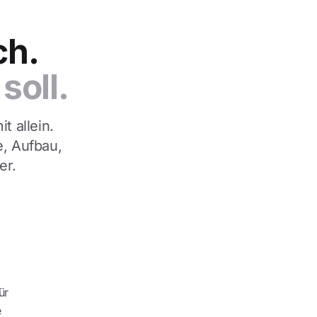
ch.
soll.
t allein.
e, Aufbau,
er.
ür
e