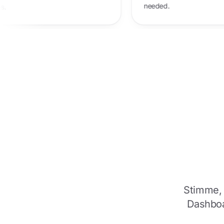
needed.
checkups.
Stimme, 
Dashboa