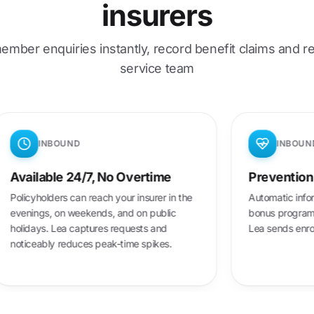
insurers
mber enquiries instantly, record benefit claims and re
service team
BOUND
INBOUND
le 24/7, No Overtime
Prevention and Bon
ers can reach your insurer in the
Automatic information on he
 on weekends, and on public
bonus programs, and preven
 Lea captures requests and
Lea sends enrollment forms 
y reduces peak-time spikes.