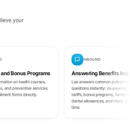
lieve your
INBOUND
us Programs
Answering Benefits Inquiries
alth courses,
Lea answers common policyholder
tive services.
questions instantly: co-payments, optional
directly.
tariffs, bonus programs, family insurance,
dental allowances, and more, with no wait
time.