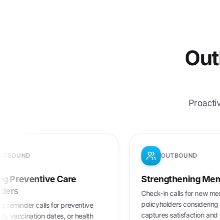
Out
Proacti
OUTBOUND
OUTB
Sending Preventive Care
Strengthe
Reminders
Check-in cal
policyholders
Automatic reminder calls for preventive
captures sati
check-ups, vaccination dates, or health