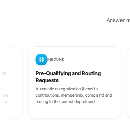
Answer me
INBOUND
IN
Pre-Qualifying and Routing
Availab
Requests
Policyhold
evenings,
Automatic categorization (benefits,
holidays.
contributions, membership, complaint) and
noticeabl
routing to the correct department.