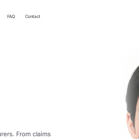
FAQ
Contact
are
surers. From claims