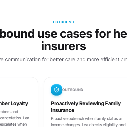
OUTBOUND
bound use cases for he
insurers
ve communication for better care and more efficient p
OUND
OUTBOUND
ning Member Loyalty
Proactively Reviewing
Insurance
ls for new members and
 considering cancellation. Lea
Proactive outreach when family
sfaction and escalates when
income changes. Lea checks eli