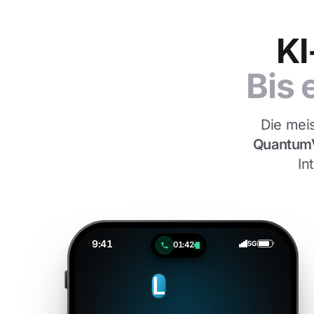
KI
Bis 
Die meis
Quantum
In
9:41
5G
01:43
L