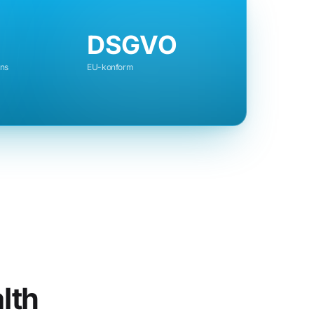
DSGVO
uns
EU-konform
lth