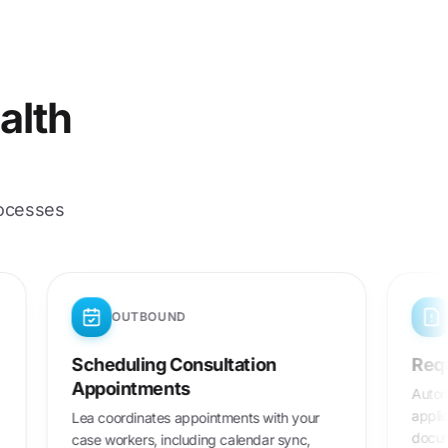
alth
rocesses
OUTBOUND
 Family
Scheduling Consultation
Appointments
 status or
Lea coordinates appointments with your
gibility and
case workers, including calendar sync,