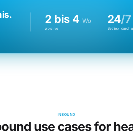
is.
2 bis 4
24
/7
Wo
ø bis live
Betrieb · durch 
INBOUND
bound use cases for hea